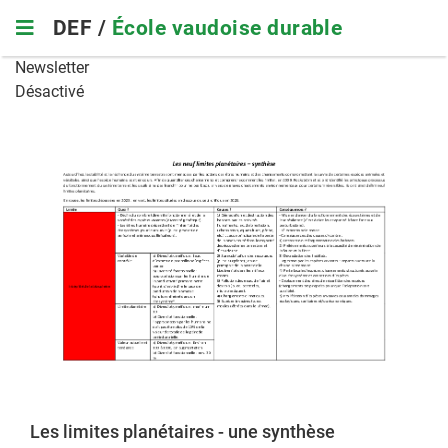
Skip
DEF /
École vaudoise durable
to
main
Newsletter
navigation
Désactivé
Les limites planétaires - une synthèse