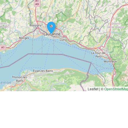
Leaflet | ©
OpenStreetMa