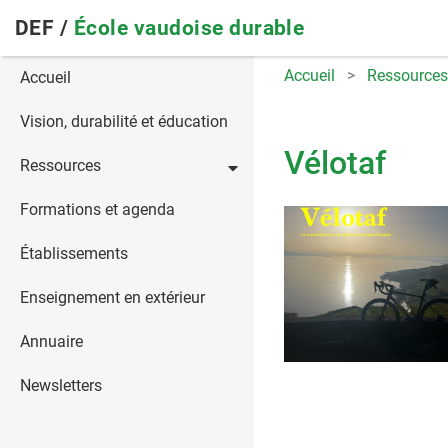
Skip
DEF /
École vaudoise durable
to
main
Main
Accueil
Ressources
Accueil
navigation
navigation
Vision, durabilité et éducation
Vélotaf
Ressources
Formations et agenda
Établissements
Enseignement en extérieur
Annuaire
Newsletters