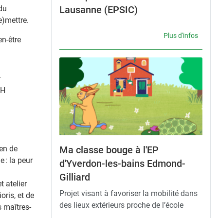
 du
Lausanne (EPSIC)
e)mettre.
Plus d'infos
en-être
r
1H
en de
Ma classe bouge à l'EP
 : la peur
d'Yverdon-les-bains Edmond-
Gilliard
t atelier
Projet visant à favoriser la mobilité dans
oris, et de
des lieux extérieurs proche de l’école
s maîtres-