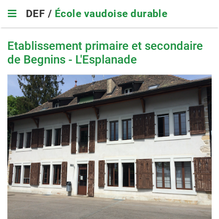
Skip
DEF /
École vaudoise durable
to
main
navigation
Etablissement primaire et secondaire
de Begnins - L'Esplanade