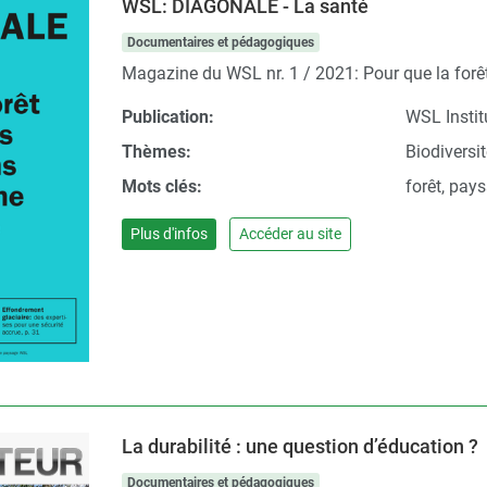
WSL: DIAGONALE - La santé
Documentaires et pédagogiques
Magazine du WSL nr. 1 / 2021: Pour que la forêt
Publication:
WSL Institu
Thèmes:
Biodiversi
Mots clés:
forêt, pays
Plus d'infos
Accéder au site
La durabilité : une question d’éducation ?
Documentaires et pédagogiques