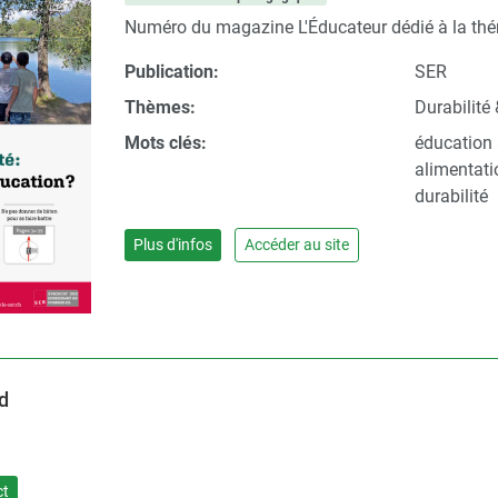
Numéro du magazine L'Éducateur dédié à la théma
Publication:
SER
Thèmes:
Durabilité 
Mots clés:
éducation à
alimentati
durabilité
Plus d'infos
Accéder au site
d
ct