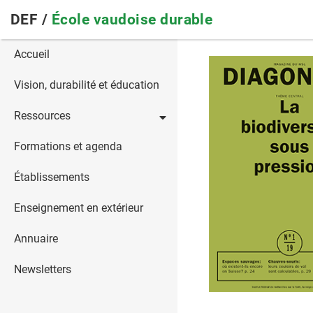
Skip
DEF /
École vaudoise durable
to
main
Main
Accueil
navigation
navigation
Vision, durabilité et éducation
Ressources
Formations et agenda
Établissements
Enseignement en extérieur
Annuaire
Newsletters