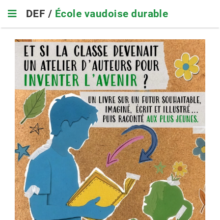
Skip
DEF /
École vaudoise durable
to
main
navigation