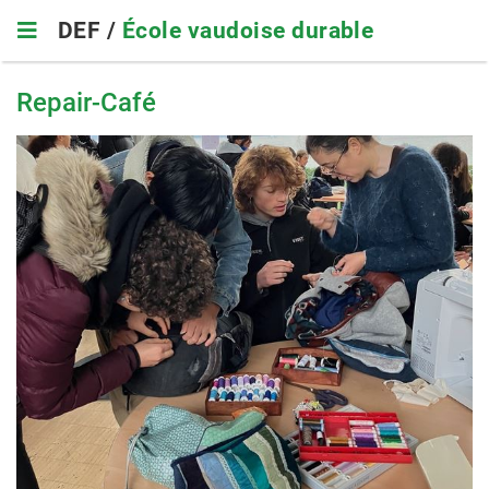
Skip
DEF /
École vaudoise durable
to
main
navigation
Repair-Café