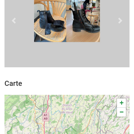
Previous
Next
Carte
+
−