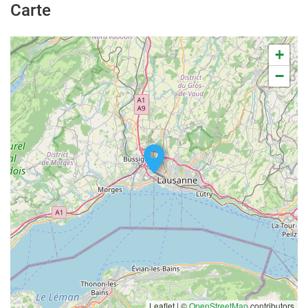
Carte
+
−
Leaflet | ©
OpenStreetMap
contributors