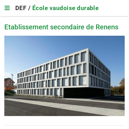
Skip
DEF /
École vaudoise durable
to
main
navigation
Etablissement secondaire de Renens