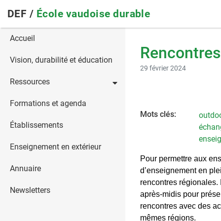
Skip
DEF /
École vaudoise durable
to
main
Main
Accueil
navigation
Rencontres
navigation
Vision, durabilité et éducation
29 février 2024
Ressources
Formations et agenda
Mots clés:
outdo
Établissements
échan
ensei
Enseignement en extérieur
Pour permettre aux ens
Annuaire
d’enseignement en plei
rencontres régionales. 
Newsletters
après-midis pour prése
rencontres avec des ac
mêmes régions.