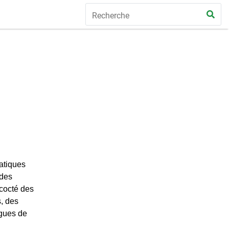
atiques
 des
ncocté des
, des
ègues de