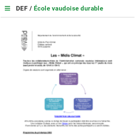
Skip
DEF /
École vaudoise durable
to
main
navigation