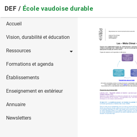
Skip
DEF /
École vaudoise durable
to
main
Main
Accueil
navigation
navigation
Vision, durabilité et éducation
Ressources
Formations et agenda
Établissements
Enseignement en extérieur
Annuaire
Newsletters