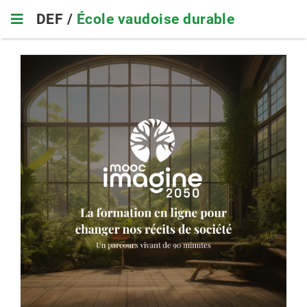
Skip
DEF /
École vaudoise durable
to
main
navigation