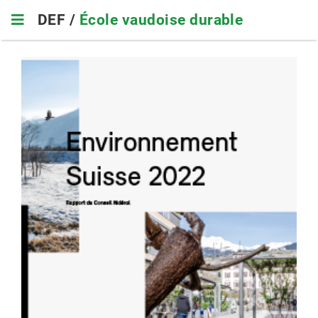
Skip
DEF /
École vaudoise durable
to
main
navigation