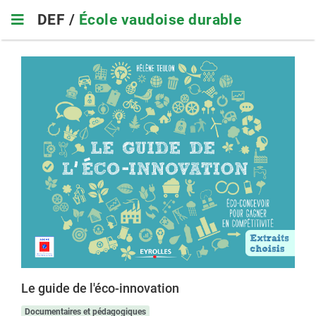
Skip
DEF /
École vaudoise durable
to
main
navigation
Le guide de l'éco-innovation
Documentaires et pédagogiques