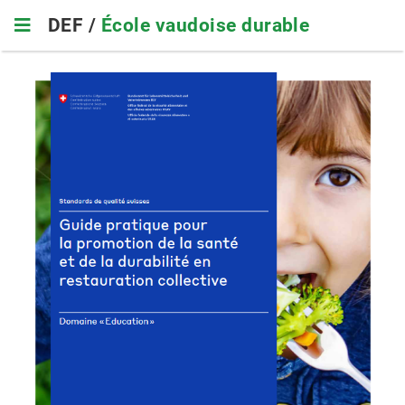
Skip
DEF /
École vaudoise durable
to
main
navigation