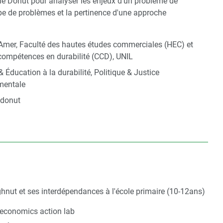
r le Donut pour analyser les enjeux d'un problème de
ype de problèmes et la pertinence d'une approche
Amer, Faculté des hautes études commerciales (HEC) et
compétences en durabilité (CCD), UNIL
& Éducation à la durabilité, Politique & Justice
mentale
, donut
ghnut et ses interdépendances à l'école primaire (10-12ans)
economics action lab