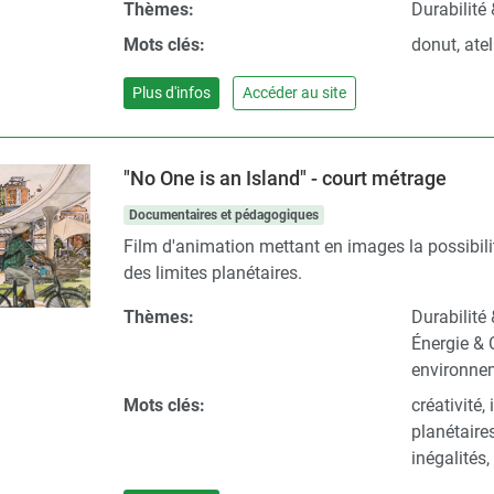
Thèmes:
Durabilité 
Mots clés:
donut, ate
Plus d'infos
Accéder au site
"No One is an Island" - court métrage
Documentaires et pédagogiques
Film d'animation mettant en images la possibilité 
des limites planétaires.
Thèmes:
Durabilité
Énergie & 
environne
Mots clés:
créativité,
planétaire
inégalités