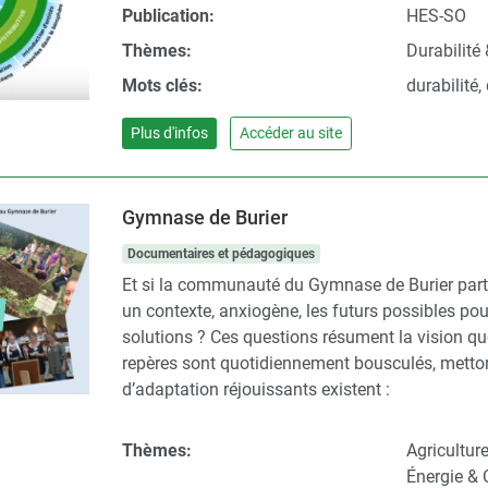
Publication:
HES-SO
Thèmes:
Durabilité 
Mots clés:
durabilité,
Plus d'infos
Accéder au site
Gymnase de Burier
Documentaires et pédagogiques
Et si la communauté du Gymnase de Burier parti
un contexte, anxiogène, les futurs possibles po
solutions ? Ces questions résument la vision qu
repères sont quotidiennement bousculés, met
d’adaptation réjouissants existent :
Thèmes:
Agricultur
Énergie & 