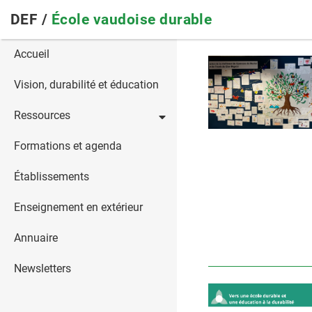
Skip
DEF /
École vaudoise durable
to
main
Main
Accueil
navigation
navigation
Vision, durabilité et éducation
Ressources
Formations et agenda
Établissements
Enseignement en extérieur
Annuaire
Newsletters