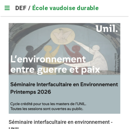
Skip
DEF /
École vaudoise durable
to
main
navigation
Séminaire interfacultaire en environnement -