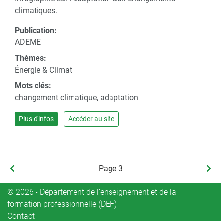
climatiques.
Publication:
ADEME
Thèmes:
Énergie & Climat
Mots clés:
changement climatique, adaptation
Plus d'infos
Accéder au site
Pagination
Page
Page 3
Pag
précédente
suiv
© 2026 - Département de l’enseignement et de la
formation professionnelle (DEF)
Contact