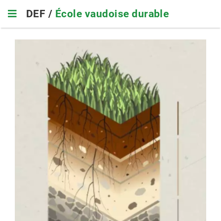
Skip
DEF /
École vaudoise durable
to
main
navigation