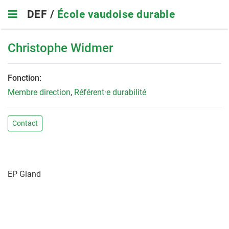
Skip
DEF /
École vaudoise durable
to
main
navigation
Christophe Widmer
Fonction:
Membre direction
,
Référent·e durabilité
Contact
EP Gland