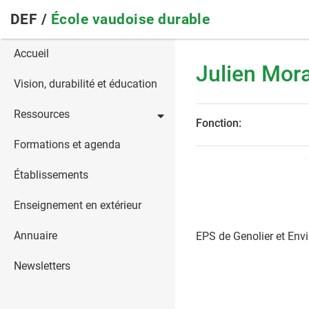
Skip
DEF /
École vaudoise durable
to
main
Main
Accueil
navigation
Julien Mor
navigation
Vision, durabilité et éducation
Ressources
Fonction:
Formations et agenda
Établissements
Enseignement en extérieur
Annuaire
EPS de Genolier et Env
Newsletters