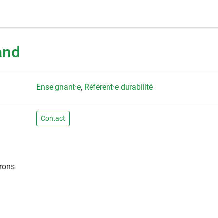
and
Enseignant·e
,
Référent·e durabilité
Contact
irons