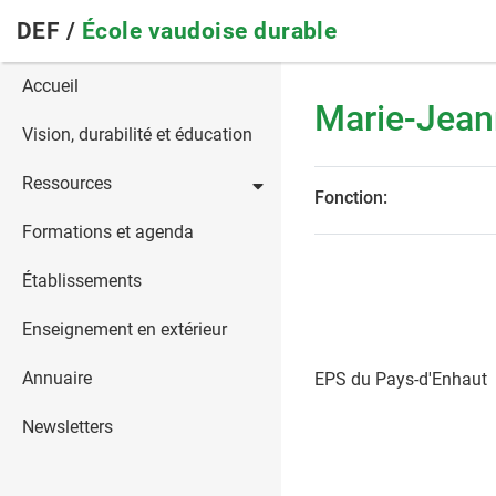
Skip
DEF /
École vaudoise durable
to
main
Main
Accueil
navigation
Marie-Jea
navigation
Vision, durabilité et éducation
Ressources
Fonction:
Formations et agenda
Établissements
Enseignement en extérieur
Annuaire
EPS du Pays-d'Enhaut
Newsletters