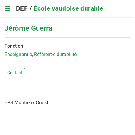
Skip
DEF /
École vaudoise durable
to
main
navigation
Jérôme Guerra
Fonction:
Enseignant·e
,
Référent·e durabilité
Contact
EPS Montreux-Ouest