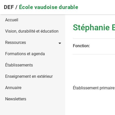
Skip
DEF /
École vaudoise durable
to
main
Main
Accueil
navigation
Stéphanie 
navigation
Vision, durabilité et éducation
Ressources
Fonction:
Formations et agenda
Établissements
Enseignement en extérieur
Annuaire
Établissement primaire
Newsletters