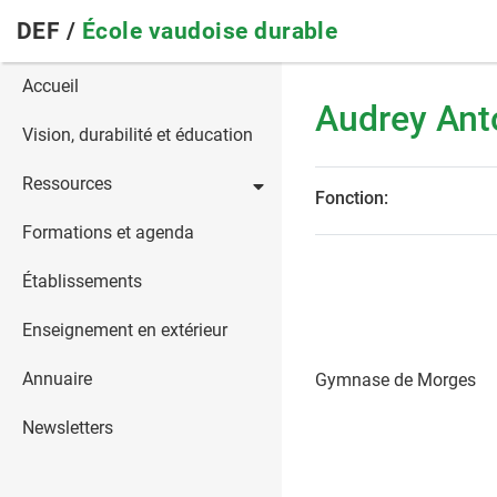
Skip
DEF /
École vaudoise durable
to
main
Main
Accueil
navigation
Audrey Anto
navigation
Vision, durabilité et éducation
Ressources
Fonction:
Formations et agenda
Établissements
Enseignement en extérieur
Annuaire
Gymnase de Morges
Newsletters