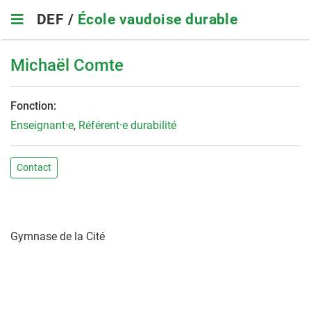
Skip
DEF /
École vaudoise durable
to
main
navigation
Michaël Comte
Fonction:
Enseignant·e
,
Référent·e durabilité
Contact
Gymnase de la Cité