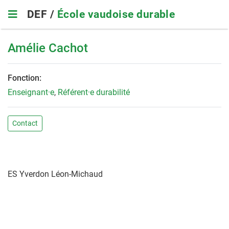
Skip
DEF /
École vaudoise durable
to
main
navigation
Amélie Cachot
Fonction:
Enseignant·e
,
Référent·e durabilité
Contact
ES Yverdon Léon-Michaud