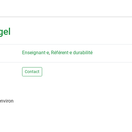
gel
Enseignant·e
,
Référent·e durabilité
Contact
nviron