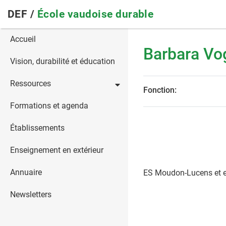
Skip
DEF /
École vaudoise durable
to
main
Main
Accueil
navigation
Barbara Vo
navigation
Vision, durabilité et éducation
Ressources
Fonction:
Formations et agenda
Établissements
Enseignement en extérieur
Annuaire
ES Moudon-Lucens et e
Newsletters