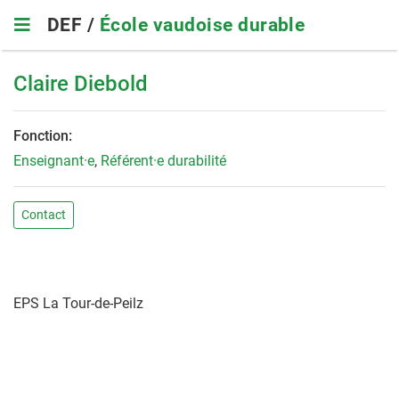
Skip
DEF /
École vaudoise durable
to
main
navigation
Claire Diebold
Fonction:
Enseignant·e
,
Référent·e durabilité
Contact
EPS La Tour-de-Peilz